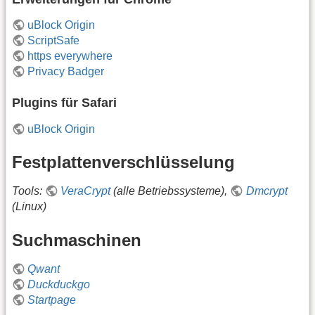
uBlock Origin
ScriptSafe
https everywhere
Privacy Badger
Plugins für Safari
uBlock Origin
Festplattenverschlüsselung
Tools:
VeraCrypt
(alle Betriebssysteme),
Dmcrypt
(Linux)
Suchmaschinen
Qwant
Duckduckgo
Startpage