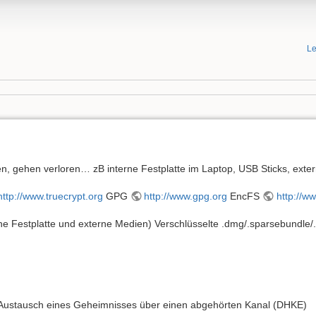
Le
 gehen verloren… zB interne Festplatte im Laptop, USB Sticks, exter
http://www.truecrypt.org
GPG
http://www.gpg.org
EncFS
http://w
terne Festplatte und externe Medien) Verschlüsselte .dmg/.sparsebundle
m Austausch eines Geheimnisses über einen abgehörten Kanal (DHKE)