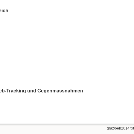
eich
/ Web-Tracking und Gegenmassnahmen
graz/oeh2014.txt