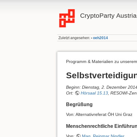
CryptoParty Austria
Zuletzt angesehen:
oeh2014
•
Programm & Materialien zu unserem
Selbstverteidigun
Beginn: Dienstag, 2. Dezember 2014
Ort:
Hörsaal 15.13
, RESOWI-Zentr
Begrüßung
Von: Alternativreferat ÖH Uni Graz
Menschenrechtliche Einführ
Von:
Mag. Reinmar Nindler