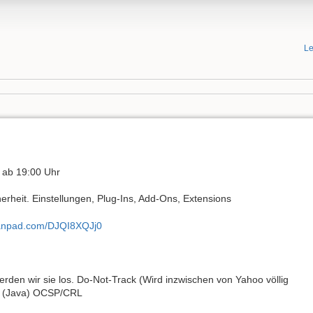
Le
 ab 19:00 Uhr
heit. Einstellungen, Plug-Ins, Add-Ons, Extensions
itanpad.com/DJQI8XQJj0
erden wir sie los. Do-Not-Track (Wird inzwischen von Yahoo völlig
ns (Java) OCSP/CRL