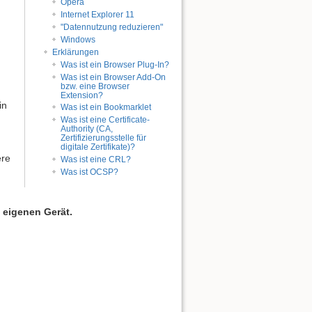
Opera
Internet Explorer 11
"Datennutzung reduzieren"
Windows
Erklärungen
Was ist ein Browser Plug-In?
Was ist ein Browser Add-On
bzw. eine Browser
Extension?
in
Was ist ein Bookmarklet
Was ist eine Certificate-
Authority (CA,
Zertifizierungsstelle für
digitale Zertifikate)?
ere
Was ist eine CRL?
Was ist OCSP?
 eigenen Gerät.