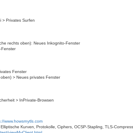
i > Privates Surfen
iche rechts oben): Neues Inkognito-Fenster
o-Fenster
ivates Fenster
 oben) > Neues privates Fenster
cherheit > InPrivate-Browsen
s://www.howsmytls.com
Elliptische Kurven, Protokolle, Ciphers, OCSP-Stapling, TLS-Compressi
ltest/viewMyClient.html