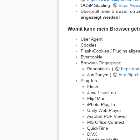
OCSP Stapling:
https://ww
Überprüft mein Browser, ob Z
angezeigt werden!
Womit kann mein Browser getrac
User Agent
Cookies
Flash-Cookies / Plugins allg
Evercookie
Browser-Fingerprint:
Panopticlick (
https://pa
JonDonym (
http://ip-c
Plug-Ins
Flash
Java / IcedTea
Flip4Mac
iPhoto Plug-In
Unity Web Player
Acrobat PDF Viewer
MS Office Connect
QuickTime
DiVX