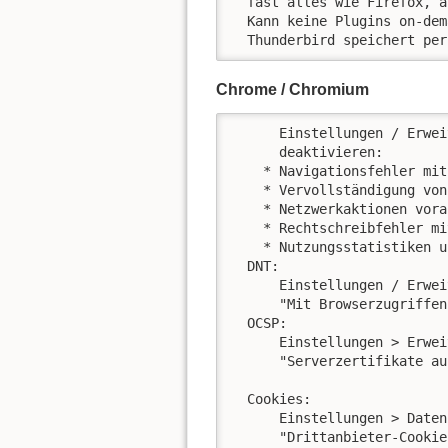
  fast alles wie Firefox, a
  Kann keine Plugins on-dem
  Thunderbird speichert per
Chrome / Chromium
      Einstellungen / Erwei
      deaktivieren:

    * Navigationsfehler mit
    * Vervollständigung von
    * Netzwerkaktionen vora
    * Rechtschreibfehler mi
    * Nutzungsstatistiken u
  DNT:

      Einstellungen / Erwei
      "Mit Browserzugriffen
  OCSP:

      Einstellungen > Erwei
      "Serverzertifikate au
  Cookies:

      Einstellungen > Daten
      "Drittanbieter-Cookie