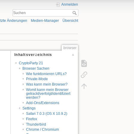
Anmelden
tzte Änderungen
Medien-Manager
Übersicht
browser
Inhaltsverzeichnis
CryptoParty 21
Browser Sachen
Wie funktionieren URLs?
Private-Mode
Was kann mein Browser?
Womit kann mein Browser
getrackt/verfolgt/identifiziert
werden?
Add-Ons/Extensions
Settings
Safari 7.0.3 (OS X 10.9.2)
Firefox
Thunderbird
Chrome / Chromium