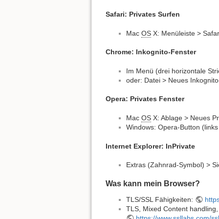
Safari: Privates Surfen
Mac
OS
X: Menüleiste > Safar
Chrome: Inkognito-Fenster
Im Menü (drei horizontale Str
oder: Datei > Neues Inkognit
Opera: Privates Fenster
Mac
OS
X: Ablage > Neues Pr
Windows: Opera-Button (links
Internet Explorer: InPrivate
Extras (Zahnrad-Symbol) > Si
Was kann mein Browser?
TLS/SSL Fähigkeiten:
http
TLS, Mixed Content handling, 
https://www.ssllabs.com/ss