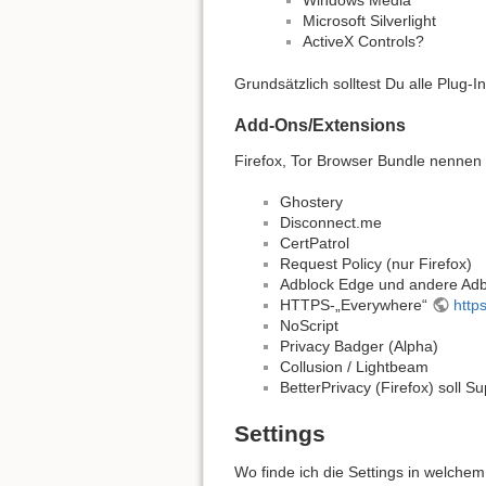
Windows Media
Microsoft Silverlight
ActiveX Controls?
Grundsätzlich solltest Du alle Plug-I
Add-Ons/Extensions
Firefox, Tor Browser Bundle nenne
Ghostery
Disconnect.me
CertPatrol
Request Policy (nur Firefox)
Adblock Edge und andere Adb
HTTPS-„Everywhere“
http
NoScript
Privacy Badger (Alpha)
Collusion / Lightbeam
BetterPrivacy (Firefox) soll 
Settings
Wo finde ich die Settings in welche