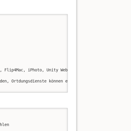
, Flip4Mac, iPhoto, Unity Webplayer, etc.) geladen werde
den, Ortdungsdienste können eingestellt werden; Do not t
len
